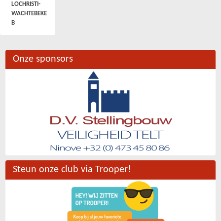
LOCHRISTI-
WACHTEBEKE
B
Onze sponsors
Steun onze club via Trooper!