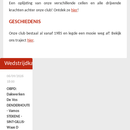
Een oplijsting van onze verschillende cellen en alle drijvende
krachten achter onze club! Ontdek ze
hier
!
GESCHIEDENIS
Onze club bestaal al vanaf 1985 en legde een mooie weg af! Bekijk
ons traject
hier
.
Wedstrijdkalender
06/09/2026
18:00
OBPD:
Dakwerken
De Vos
DENDERHOUTEM
- Vamos
STEKENE -
SINT-GILLIS-
Waas D