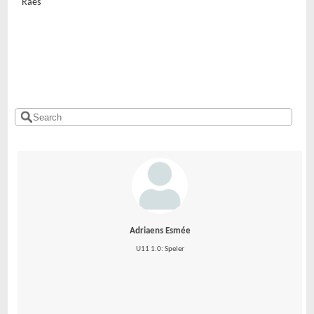
Raes
Adriaens Esmée
U11 1.0: Speler