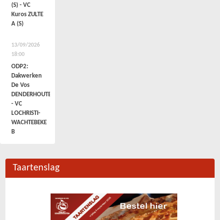
(S) - VC
Kuros ZULTE
A (S)
13/09/2026
18:00
ODP2:
Dakwerken
De Vos
DENDERHOUTEM
- VC
LOCHRISTI-
WACHTEBEKE
B
Taartenslag