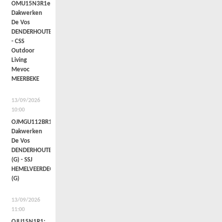
OMU15N3R1e:
Dakwerken
De Vos
DENDERHOUTEM
- CSS
Outdoor
Living
Mevoc
MEERBEKE
13/09/2026
10:00
OJMGU112BR1c:
Dakwerken
De Vos
DENDERHOUTEM
(G) - SSJ
HEMELVEERDEGEM
(G)
13/09/2026
11:00
OJU15N1R1: