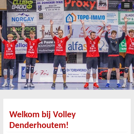
Welkom bij Volley
Denderhoutem!