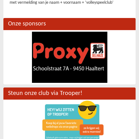
met vermelding van je naam + voornaam + ‘volleyspeelclub’
Onze sponsors
Steun onze club via Trooper!