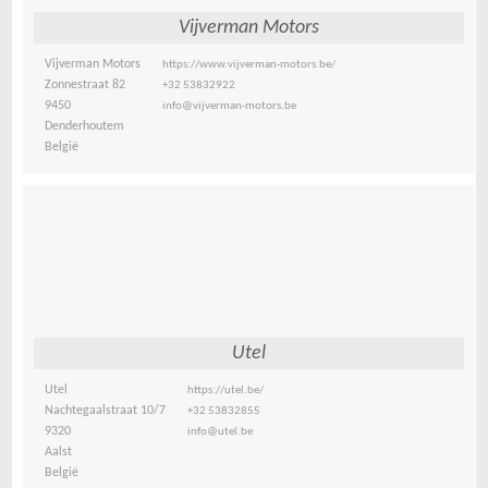
Vijverman Motors
Vijverman Motors
https://www.vijverman-motors.be/
Zonnestraat 82
+32 53832922
9450
info@vijverman-motors.be
Denderhoutem
België
Utel
Utel
https://utel.be/
Nachtegaalstraat 10/7
+32 53832855
9320
info@utel.be
Aalst
België