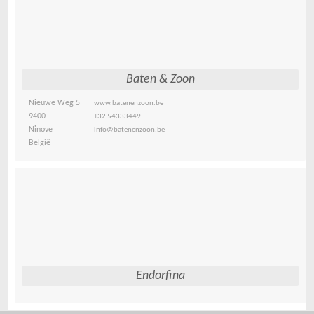
Baten & Zoon
Nieuwe Weg 5
www.batenenzoon.be
9400
+32 54333449
Ninove
info@batenenzoon.be
België
Endorfina