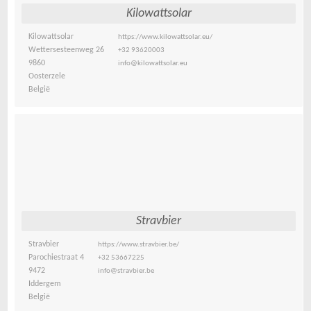
Kilowattsolar
Kilowattsolar
https://www.kilowattsolar.eu/
Wettersesteenweg 26
+32 93620003
9860
info@kilowattsolar.eu
Oosterzele
België
Stravbier
Stravbier
https://www.stravbier.be/
Parochiestraat 4
+32 53667225
9472
info@stravbier.be
Iddergem
België