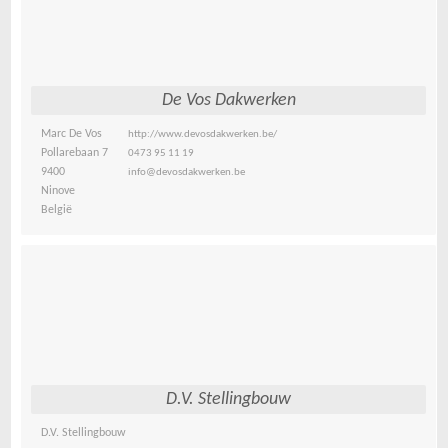
De Vos Dakwerken
Marc De Vos
http://www.devosdakwerken.be/
Pollarebaan 7
0473 95 11 19
9400
info@devosdakwerken.be
Ninove
België
D.V. Stellingbouw
D.V. Stellingbouw