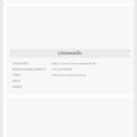
Limoncello
Limoncello
https://www.limoncelloaalst.be/
Burgemeestersplein 8
+32 53789886
9300
info@limoncelloaalst.be
Aalst
België