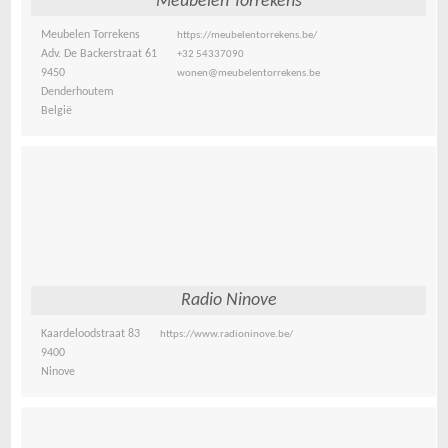
Meubelen Torrekens
Meubelen Torrekens
https://meubelentorrekens.be/
Adv. De Backerstraat 61
+32 54337090
9450
wonen@meubelentorrekens.be
Denderhoutem
België
Radio Ninove
Kaardeloodstraat 83
https://www.radioninove.be/
9400
Ninove