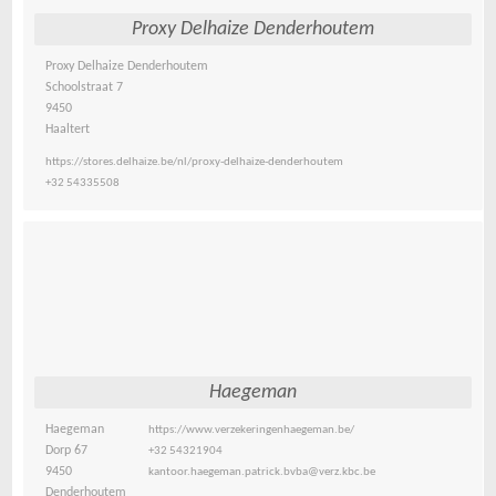
Proxy Delhaize Denderhoutem
Proxy Delhaize Denderhoutem
Schoolstraat 7
9450
Haaltert
https://stores.delhaize.be/nl/proxy-delhaize-denderhoutem
+32 54335508
Haegeman
Haegeman
https://www.verzekeringenhaegeman.be/
Dorp 67
+32 54321904
9450
kantoor.haegeman.patrick.bvba@verz.kbc.be
Denderhoutem