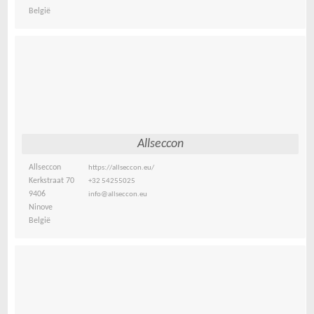
België
Allseccon
Allseccon
https://allseccon.eu/
Kerkstraat 70
+32 54255025
9406
info@allseccon.eu
Ninove
België