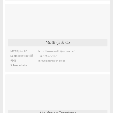
Matthijs & Co
Matthijs & Co
https://www.matthijs-en-co.be/
Dagmoedstraat 88
+32 475375477
9506
info@matthijs-en-co.be
Schendelbeke