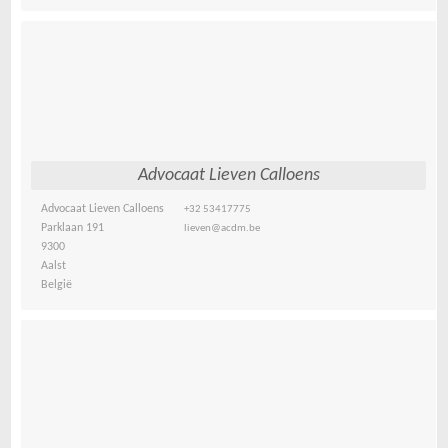
Advocaat Lieven Calloens
Advocaat Lieven Calloens
+32 53417775
Parklaan 191
lieven@acdm.be
9300
Aalst
België