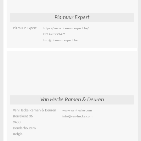
Plamuur Expert
Plamuur Expert
https://www.plamuurexpert.be/
+32 478293471
Info@plamuurexpert.be
Van Hecke Ramen & Deuren
Van Hecke Ramen & Deuren
www.van-hecke.com
Borrekent 36
info@van-hecke.com
9450
Denderhoutem
België