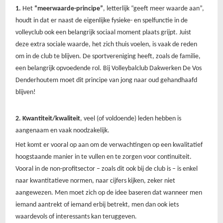
1.
Het
“meerwaarde-principe”
, letterlijk “geeft meer waarde aan”,
houdt in dat er naast de eigenlijke fysieke- en spelfunctie in de
volleyclub ook een belangrijk sociaal moment plaats grijpt. Juist
deze extra sociale waarde, het zich thuis voelen, is vaak de reden
om in de club te blijven. De sportvereniging heeft, zoals de familie,
een belangrijk opvoedende rol. Bij Volleybalclub Dakwerken De Vos
Denderhoutem moet dit principe van jong naar oud gehandhaafd
blijven!
2. Kwantiteit/kwaliteit
, veel (of voldoende) leden hebben is
aangenaam en vaak noodzakelijk.
Het komt er vooral op aan om de verwachtingen op een kwalitatief
hoogstaande manier in te vullen en te zorgen voor continuïteit.
Vooral in de non-profitsector – zoals dit ook bij de club is – is enkel
naar kwantitatieve normen, naar cijfers kijken, zeker niet
aangewezen. Men moet zich op de idee baseren dat wanneer men
iemand aantrekt of iemand erbij betrekt, men dan ook iets
waardevols of interessants kan teruggeven.