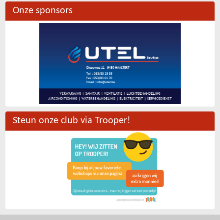
Onze sponsors
Steun onze club via Trooper!