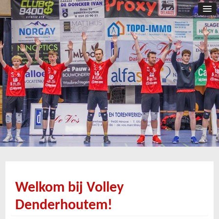
Welkom bij Volley
Denderhoutem!