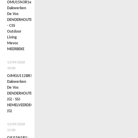
OMU15N3R1e:
Dakwerken
De Vos
DENDERHOUTEM
- CSS
Outdoor
Living
Mevoc
MEERBEKE
13/09/2026
10:00
OJMGU112BR1c:
Dakwerken
De Vos
DENDERHOUTEM
(G) - SSJ
HEMELVEERDEGEM
(G)
13/09/2026
11:00
OJU15N1R1: