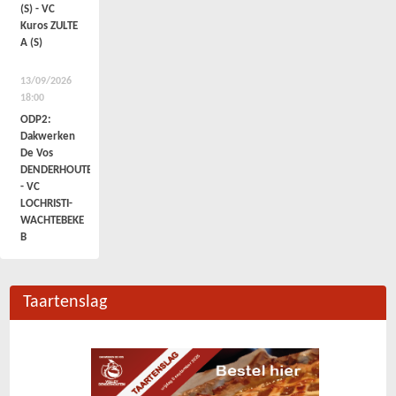
(S) - VC
Kuros ZULTE
A (S)
13/09/2026
18:00
ODP2:
Dakwerken
De Vos
DENDERHOUTEM
- VC
LOCHRISTI-
WACHTEBEKE
B
Taartenslag