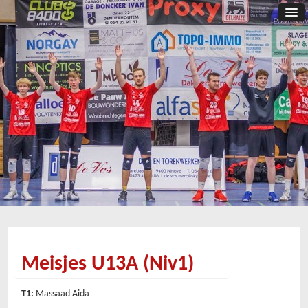
Meisjes U13A (Niv1)
T1:
Massaad Aida