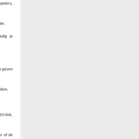
pelers,
ier.
edig je
k geven
kken.
BO-kist,
er of de