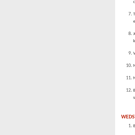
c
e
J
V
N
N
s
WEDS
B