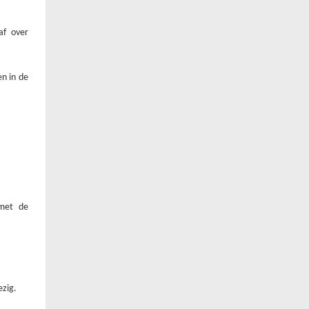
af over
en in de
 met de
ezig.