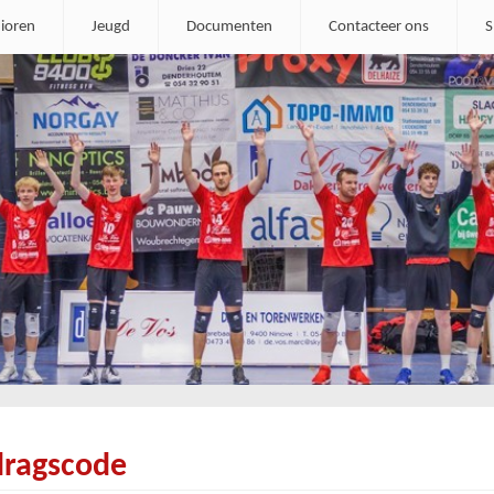
ioren
Jeugd
Documenten
Contacteer ons
S
ragscode