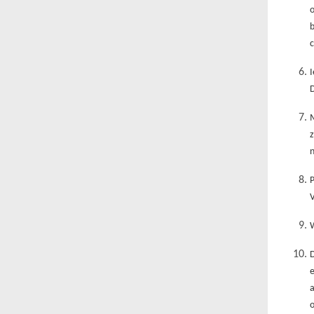
o
b
c
D
z
n
P
W
e
a