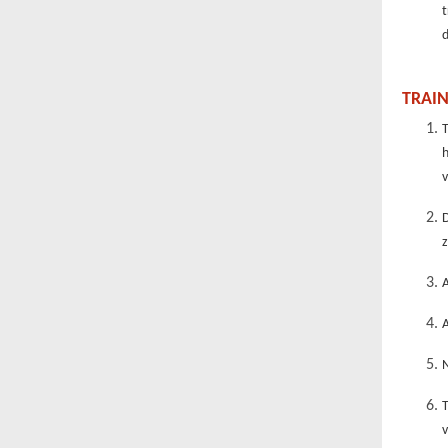
t
d
TRAI
T
h
A
A
N
v