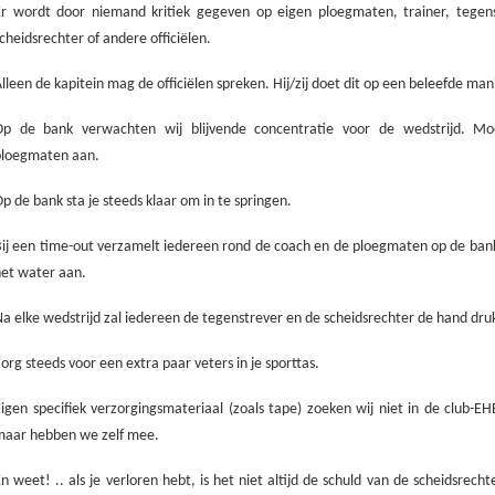
Er wordt door niemand kritiek gegeven op eigen ploegmaten, trainer, tegens
cheidsrechter of andere officiëlen.
lleen de kapitein mag de officiëlen spreken. Hij/zij doet dit op een beleefde man
Op de bank verwachten wij blijvende concentratie voor de wedstrijd. Mo
ploegmaten aan.
p de bank sta je steeds klaar om in te springen.
ij een time-out verzamelt iedereen rond de coach en de ploegmaten op de ban
et water aan.
a elke wedstrijd zal iedereen de tegenstrever en de scheidsrechter de hand dru
org steeds voor een extra paar veters in je sporttas.
igen specifiek verzorgingsmateriaal (zoals tape) zoeken wij niet in de club-EH
maar hebben we zelf mee.
n weet! .. als je verloren hebt, is het niet altijd de schuld van de scheidsrecht