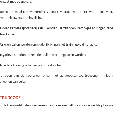
ontact met de spelers.
Taping en medische verzorging gebeurt vooraf. De trainer wordt ook voor
ventuele kwetsuren ingelicht.
e doet gepaste sportkledij aan. Sieraden, armbanden, kettinkjes en ringen blijv
kleedkamer.
erloren ballen worden onmiddellijk binnen het trainingsveld gehaald.
egatieve emotionele reacties zullen niet toegelaten worden.
a iedere training is het verplicht te douchen.
Betreden van de sportvloer enkel met aangepaste sportschoenen , niet
choenen van buiten.
TRIJDCODE
ij de thuiswedstrijden is iedereen minimum een half uur vóór de wedstrijd aanw