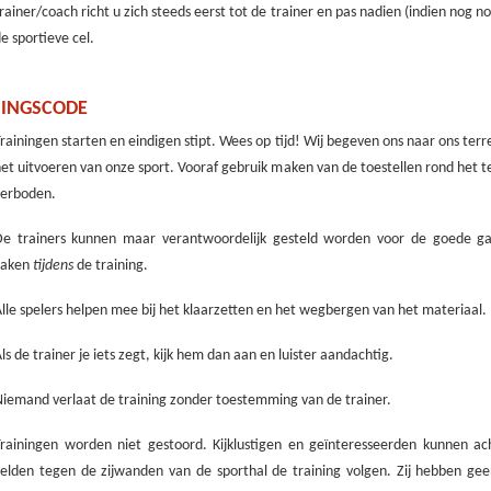
rainer/coach richt u zich steeds eerst tot de trainer en pas nadien (indien nog no
e sportieve cel.
NINGSCODE
rainingen starten en eindigen stipt. Wees op tijd! Wij begeven ons naar ons terr
et uitvoeren van onze sport. Vooraf gebruik maken van de toestellen rond het te
verboden.
De trainers kunnen maar verantwoordelijk gesteld worden voor de goede g
zaken
tijdens
de training.
lle spelers helpen mee bij het klaarzetten en het wegbergen van het materiaal.
ls de trainer je iets zegt, kijk hem dan aan en luister aandachtig.
iemand verlaat de training zonder toestemming van de trainer.
Trainingen worden niet gestoord. Kijklustigen en geïnteresseerden kunnen ac
elden tegen de zijwanden van de sporthal de training volgen. Zij hebben gee