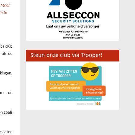
. Maar
en te
balclub
 als de
Steun onze club via Trooper!
ekingen,
 met de
en zoals
 moeten