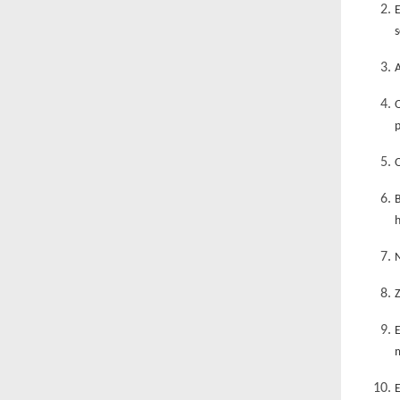
s
A
O
B
h
N
Z
E
E