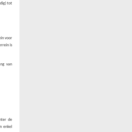
dig) tot
ein voor
rrein is
ang van
hter de
n enkel