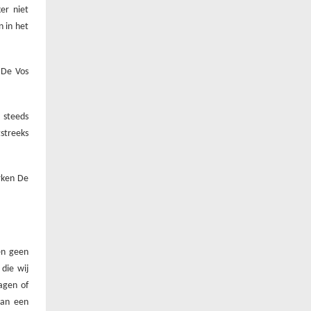
er niet
n in het
 De Vos
 steeds
tstreeks
erken De
en geen
die wij
ragen of
van een