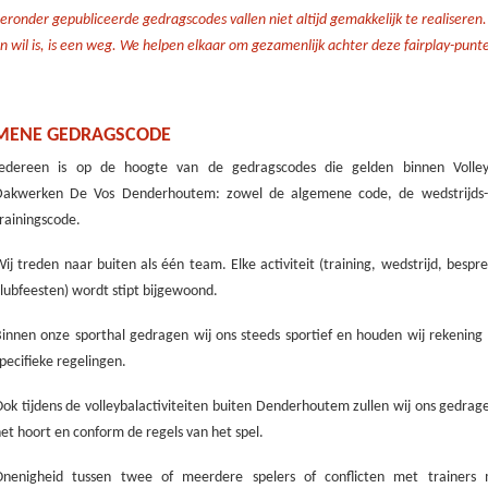
eronder gepubliceerde gedragscodes vallen niet altijd gemakkelijk te realiseren
 wil is, is een weg. We helpen elkaar om gezamenlijk achter deze fairplay-punt
MENE GEDRAGSCODE
Iedereen is op de hoogte van de gedragscodes die gelden binnen Volley
Dakwerken De Vos Denderhoutem: zowel de algemene code, de wedstrijds-
rainingscode.
ij treden naar buiten als één team. Elke activiteit (training, wedstrijd, bespr
lubfeesten) wordt stipt bijgewoond.
innen onze sporthal gedragen wij ons steeds sportief en houden wij rekening
pecifieke regelingen.
ok tijdens de volleybalactiviteiten buiten Denderhoutem zullen wij ons gedrag
et hoort en conform de regels van het spel.
Onenigheid tussen twee of meerdere spelers of conflicten met trainers