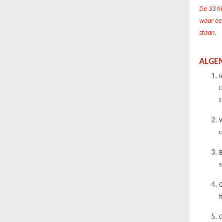
De 33 hi
waar een
staan.
ALGE
t
W
c
B
s
O
h