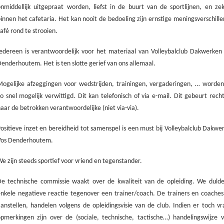
nmiddellijk uitgepraat worden, liefst in de buurt van de sportlijnen, en zek
innen het cafetaria. Het kan nooit de bedoeling zijn ernstige meningsverschille
afé rond te strooien.
Iedereen is verantwoordelijk voor het materiaal van Volleybalclub Dakwerken
enderhoutem. Het is ten slotte gerief van ons allemaal.
Mogelijke afzeggingen voor wedstrijden, trainingen, vergaderingen, … worden
o snel mogelijk verwittigd. Dit kan telefonisch of via e-mail. Dit gebeurt rech
aar de betrokken verantwoordelijke (niet via-via).
ositieve inzet en bereidheid tot samenspel is een must bij Volleybalclub Dakw
Vos Denderhoutem.
e zijn steeds sportief voor vriend en tegenstander.
De technische commissie waakt over de kwaliteit van de opleiding. We duld
nkele negatieve reactie tegenover een trainer/coach. De trainers en coaches 
anstellen, handelen volgens de opleidingsvisie van de club. Indien er toch v
opmerkingen zijn over de (sociale, technische, tactische…) handelingswijze 