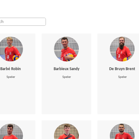
Barbé Robin
Barbieux Sandy
De Bruyn Brent
 Speler
 Speler
 Speler