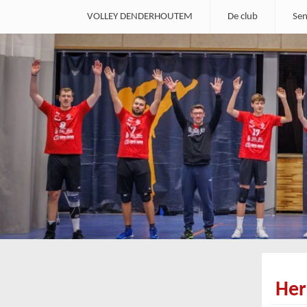
VOLLEY DENDERHOUTEM
De club
Sen
Her