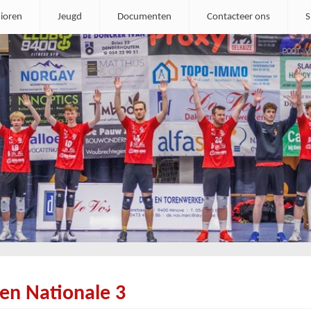
ioren
Jeugd
Documenten
Contacteer ons
S
en Nationale 3