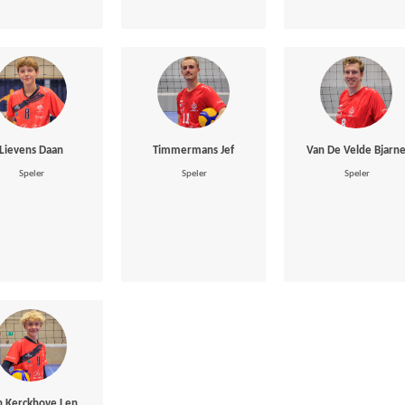
Lievens Daan
Timmermans Jef
Van De Velde Bjarn
 Speler
 Speler
 Speler
n Kerckhove Len