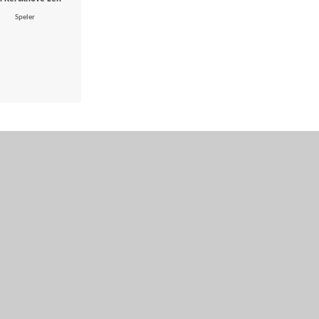
 Speler