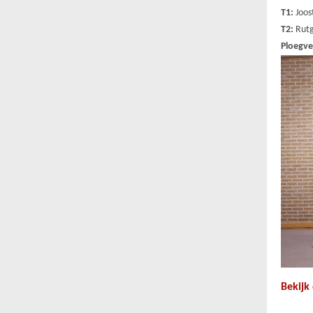
T1:
Joos
T2:
Rutg
Ploegve
Bekijk