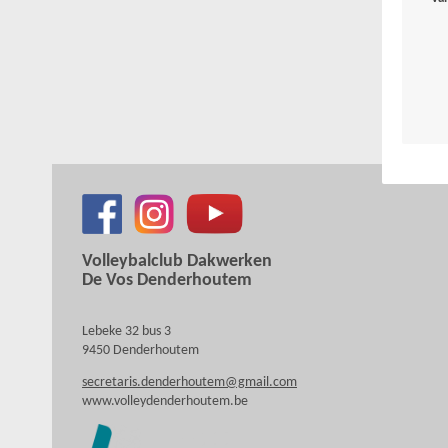
Volleybalclub Dakwerken
De Vos Denderhoutem
Lebeke 32 bus 3
9450 Denderhoutem
secretaris.denderhoutem@gmail.com
www.volleydenderhoutem.be